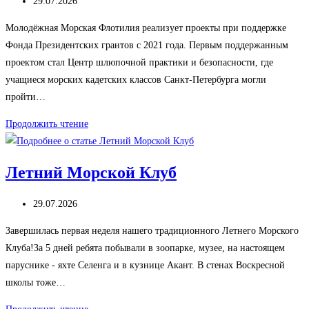
Запись
29.07.2026
опубликована:
Молодёжная Морская Флотилия реализует проекты при поддержке
Фонда Президентских грантов с 2021 года. Первым поддержанным
проектом стал Центр шлюпочной практики и безопасности, где
учащиеся морских кадетских классов Санкт-Петербурга могли
пройти…
Полезное
Продолжить чтение
дело
Летний Морской Клуб
Запись
29.07.2026
опубликована:
Завершилась первая неделя нашего традиционного Летнего Морского
Клуба!За 5 дней ребята побывали в зоопарке, музее, на настоящем
паруснике - яхте Селенга и в кузнице Акант. В стенах Воскресной
школы тоже…
Летний