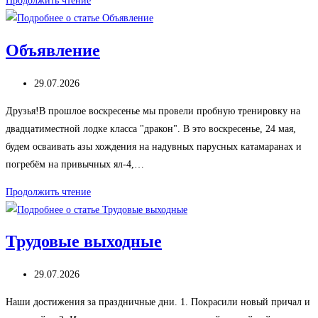
Продолжить чтение
Морской
Клуб
Объявление
Запись
29.07.2026
опубликована:
Друзья!В прошлое воскресенье мы провели пробную тренировку на
двадцатиместной лодке класса "дракон". В это воскресенье, 24 мая,
будем осваивать азы хождения на надувных парусных катамаранах и
погребём на привычных ял-4,…
Объявление
Продолжить чтение
Трудовые выходные
Запись
29.07.2026
опубликована:
Наши достижения за праздничные дни. 1. Покрасили новый причал и