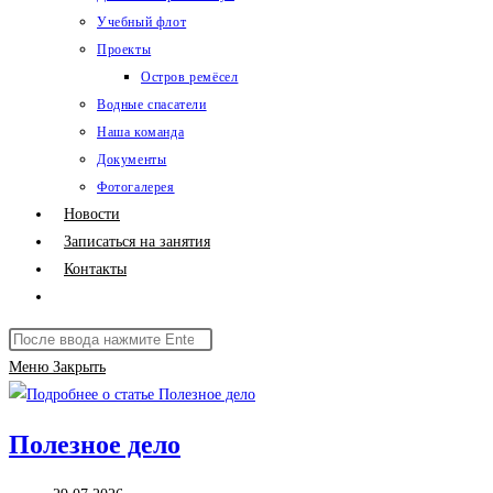
Учебный флот
Проекты
Остров ремёсел
Водные спасатели
Наша команда
Документы
Фотогалерея
Новости
Записаться на занятия
Контакты
Переключить
поиск
Поиск
по
на
Меню
Закрыть
веб-
сайте
сайту
Полезное дело