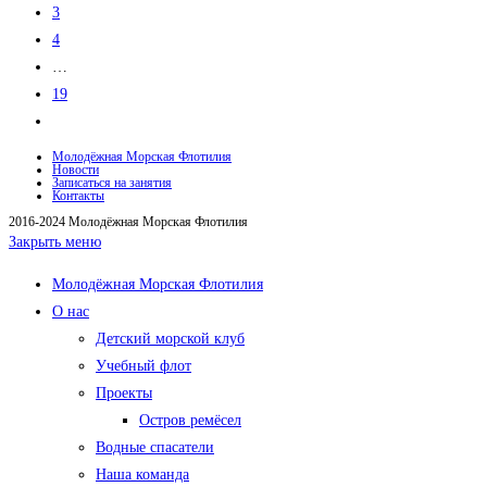
3
4
…
19
Перейти
на
Молодёжная Морская Флотилия
Новости
следующую
Записаться на занятия
Контакты
страницу
2016-2024 Молодёжная Морская Флотилия
Закрыть меню
Молодёжная Морская Флотилия
О нас
Детский морской клуб
Учебный флот
Проекты
Остров ремёсел
Водные спасатели
Наша команда