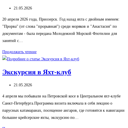
Запись
21.05.2026
опубликована:
20 апреля 2026 года, Приозерск. Год назад яхта с двойным именем:
"Прорва" (от слова "прорывная") среди моряков и "Анастасия" по
документам - была передана Молодежной Морской Флотилии для
занятий с…
Яхта
Продолжить чтение
«Проша»
на
Экскурсия в Яхт-клуб
воде!
Запись
21.05.2026
опубликована:
4 апреля мы побывали на Петровской косе в Центральном яхт-клубе
Санкт-Петербурга.Программа визита включала в себя лекцию о
парусных катамаранах, посещение ангаров, где готовятся к навигации
большие крейсерские яхты, экскурсию по…