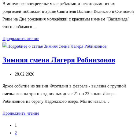
В минувшее воскресенье мы с ребятами и некоторыми из их
родителей побывали в храме Святителя Василия Великого в Осиновой
Роще на Дне рождения молодëжки с красивым именем "Василиада"
этого любимого…
День
Продолжить чтение
рождения
Василиады
Зимняя смена Лагеря Робинзонов
Запись
28.02.2026
опубликована:
Яркое событие из жизни Флотилии в феврале - вылазка с группой
смельчаков на три праздничных дня с 21 по 23 в наш Лагерь
Робинзонов на берегу Ладожского озера. Мы ночевали…
Зимняя
Продолжить чтение
смена
1
Лагеря
2
Робинзонов