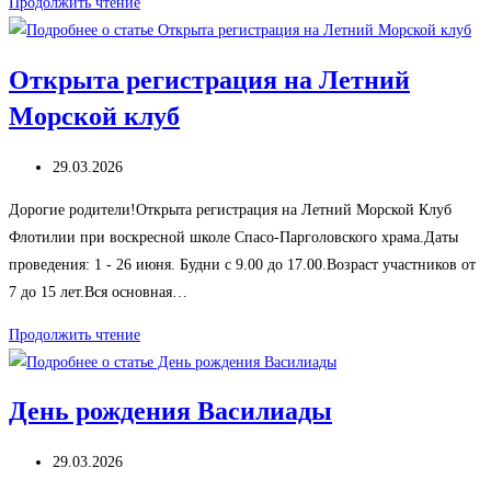
Экскурсия
Продолжить чтение
в
Яхт-
Открыта регистрация на Летний
клуб
Морской клуб
Запись
29.03.2026
опубликована:
Дорогие родители!Открыта регистрация на Летний Морской Клуб
Флотилии при воскресной школе Спасо-Парголовского храма.Даты
проведения: 1 - 26 июня. Будни с 9.00 до 17.00.Возраст участников от
7 до 15 лет.Вся основная…
Открыта
Продолжить чтение
регистрация
на
День рождения Василиады
Летний
Морской
Запись
29.03.2026
клуб
опубликована: