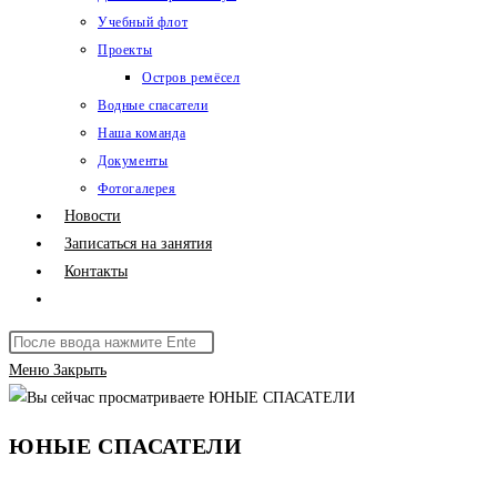
Учебный флот
Проекты
Остров ремёсел
Водные спасатели
Наша команда
Документы
Фотогалерея
Новости
Записаться на занятия
Контакты
Переключить
поиск
Поиск
по
на
Меню
Закрыть
веб-
сайте
сайту
ЮНЫЕ СПАСАТЕЛИ