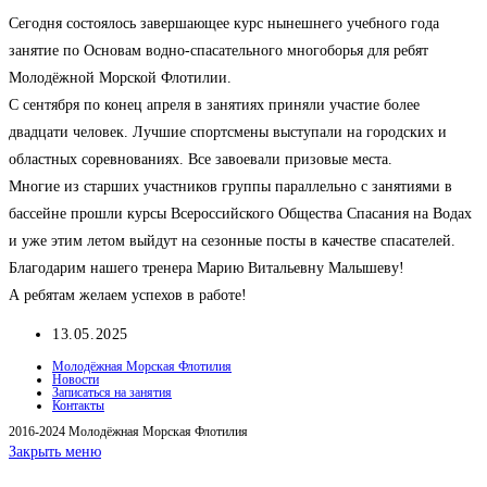
Сегодня состоялось завершающее курс нынешнего учебного года
занятие по Основам водно-спасательного многоборья для ребят
Молодёжной Морской Флотилии.
С сентября по конец апреля в занятиях приняли участие более
двадцати человек. Лучшие спортсмены выступали на городских и
областных соревнованиях. Все завоевали призовые места.
Многие из старших участников группы параллельно с занятиями в
бассейне прошли курсы Всероссийского Общества Спасания на Водах
и уже этим летом выйдут на сезонные посты в качестве спасателей.
Благодарим нашего тренера Марию Витальевну Малышеву!
А ребятам желаем успехов в работе!
Запись
13.05.2025
опубликована:
Молодёжная Морская Флотилия
Новости
Записаться на занятия
Контакты
2016-2024 Молодёжная Морская Флотилия
Закрыть меню