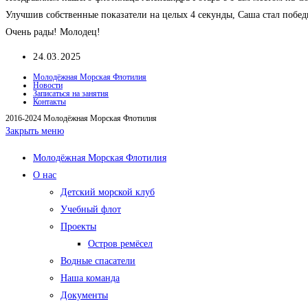
Улучшив собственные показатели на целых 4 секунды, Саша стал побед
Очень рады! Молодец!
Запись
24.03.2025
опубликована:
Молодёжная Морская Флотилия
Новости
Записаться на занятия
Контакты
2016-2024 Молодёжная Морская Флотилия
Закрыть меню
Молодёжная Морская Флотилия
О нас
Детский морской клуб
Учебный флот
Проекты
Остров ремёсел
Водные спасатели
Наша команда
Документы