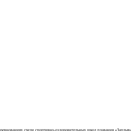
ревнованиях среди спортивно-оздоровительных школ плавания «Заплыв» В