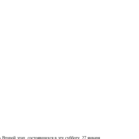
торой этап, состоявшихся в эту субботу, 27 января.