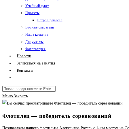
Учебный флот
Проекты
Остров ремёсел
Водные спасатели
Наша команда
Документы
Фотогалерея
Новости
Записаться на занятия
Контакты
Переключить
поиск
Поиск
по
на
Меню
Закрыть
веб-
сайте
сайту
Флотилец — победитель соревнований
Поздравляем нашего флотильца Александра Ротарь с 1-ым местом на Со