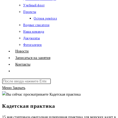
Учебный флот
Проекты
Остров ремёсел
Водные спасатели
Наша команда
Документы
Фотогалерея
Новости
Записаться на занятия
Контакты
Переключить
поиск
Поиск
по
на
Меню
Закрыть
веб-
сайте
сайту
Кадетская практика
15 мая стартовала ежегодная шлюпочная практика для морских кадет в