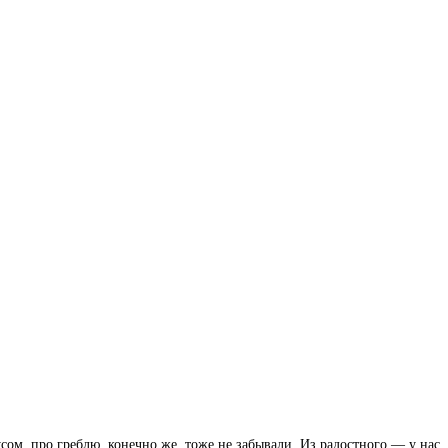
ом, про греблю, конечно же, тоже не забывали. Из радостного — у нас