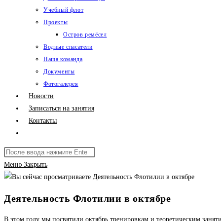
Учебный флот
Проекты
Остров ремёсел
Водные спасатели
Наша команда
Документы
Фотогалерея
Новости
Записаться на занятия
Контакты
Переключить
поиск
Поиск
по
на
Меню
Закрыть
веб-
сайте
сайту
Деятельность Флотилии в октябре
В этом году мы посвятили октябрь тренировкам и теоретическим занят