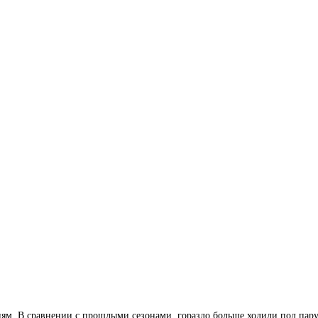
иям. В сравнении с прошлыми сезонами, гораздо больше ходили под парус