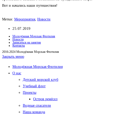
Вот и начались наши путешествия!
Метки
:
Мероприятия
,
Новости
Запись
25.07.2019
опубликована:
Молодёжная Морская Флотилия
Новости
Записаться на занятия
Контакты
2016-2024 Молодёжная Морская Флотилия
Закрыть меню
Молодёжная Морская Флотилия
О нас
Детский морской клуб
Учебный флот
Проекты
Остров ремёсел
Водные спасатели
Наша команда