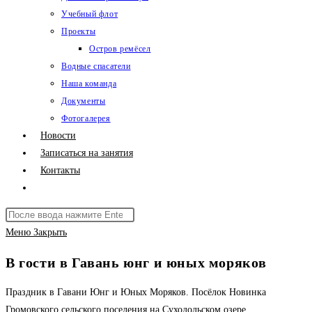
Учебный флот
Проекты
Остров ремёсел
Водные спасатели
Наша команда
Документы
Фотогалерея
Новости
Записаться на занятия
Контакты
Переключить
поиск
Поиск
по
на
Меню
Закрыть
веб-
сайте
сайту
В гости в Гавань юнг и юных моряков
Праздник в Гавани Юнг и Юных Моряков. Посёлок Новинка
Громовского сельского поселения на Суходольском озере.