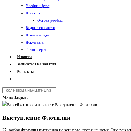
Учебный флот
Проекты
Остров ремёсел
Водные спасатели
Наша команда
Документы
Фотогалерея
Новости
Записаться на занятия
Контакты
Переключить
поиск
Поиск
по
на
Меню
Закрыть
веб-
сайте
сайту
Выступление Флотилии
27 ноября Флотилия выступила на концерте, посвящённому Дню рожде