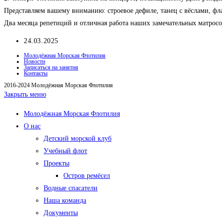
Представляем вашему вниманию: строевое дефиле, танец с вёслами, ф
Два месяца репетиций и отличная работа наших замечательных матросо
Запись
24.03.2025
опубликована:
Молодёжная Морская Флотилия
Новости
Записаться на занятия
Контакты
2016-2024 Молодёжная Морская Флотилия
Закрыть меню
Молодёжная Морская Флотилия
О нас
Детский морской клуб
Учебный флот
Проекты
Остров ремёсел
Водные спасатели
Наша команда
Документы